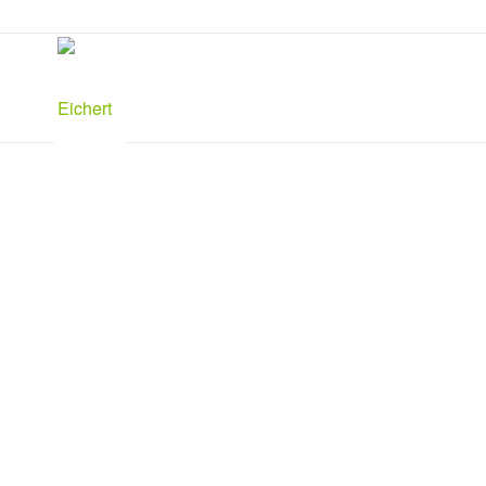
© Sislak Design GmbH / Tobias Rieth
© Orthopädie-Schuhtechnik Eichert / Tobias Rieth