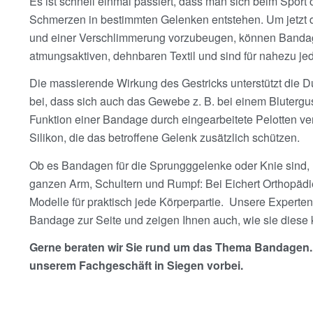
Es ist schnell einmal passiert, dass man sich beim Sport 
Schmerzen in bestimmten Gelenken entstehen. Um jetzt d
und einer Verschlimmerung vorzubeugen, können Bandage
atmungsaktiven, dehnbaren Textil und sind für nahezu jede
Die massierende Wirkung des Gestricks unterstützt die D
bei, dass sich auch das Gewebe z. B. bei einem Blutergus
Funktion einer Bandage durch eingearbeitete Pelotten ver
Silikon, die das betroffene Gelenk zusätzlich schützen.
Ob es Bandagen für die Sprungggelenke oder Knie sind,
ganzen Arm, Schultern und Rumpf: Bei Eichert Orthopädie
Modelle für praktisch jede Körperpartie. Unsere Experte
Bandage zur Seite und zeigen Ihnen auch, wie sie diese 
Gerne beraten wir Sie rund um das Thema Bandagen. 
unserem Fachgeschäft in Siegen vorbei.