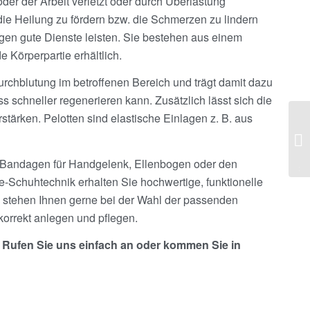
oder der Arbeit verletzt oder durch Überlastung
ie Heilung zu fördern bzw. die Schmerzen zu lindern
n gute Dienste leisten. Sie bestehen aus einem
 Körperpartie erhältlich.
urchblutung im betroffenen Bereich und trägt damit dazu
s schneller regenerieren kann. Zusätzlich lässt sich die
stärken. Pelotten sind elastische Einlagen z. B. aus
 Bandagen für Handgelenk, Ellenbogen oder den
© S
-Schuhtechnik erhalten Sie hochwertige, funktionelle
Gm
n stehen Ihnen gerne bei der Wahl der passenden
korrekt anlegen und pflegen.
Rufen Sie uns einfach an oder kommen Sie in