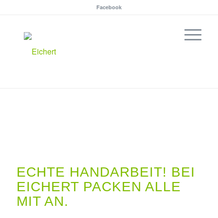
Facebook
© Sislak Design GmbH / Tobias Rieth
© Sislak Design GmbH / Tobias Rieth
ECHTE HANDARBEIT! BEI
EICHERT PACKEN ALLE
MIT AN.