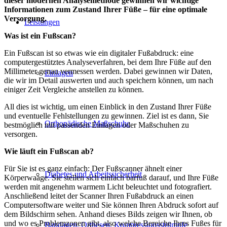
dieser modernen Analysemethode gewinnen wir wichtige
Informationen zum Zustand Ihrer Füße – für eine optimale
Versorgung.
Leistungen
Was ist ein F
ußscan
?
Ein Fußscan ist so etwas wie ein digitaler Fußabdruck: eine
computergestütztes Analyseverfahren, bei dem Ihre Füße auf den
Millimeter genau vermessen werden. Dabei gewinnen wir Daten,
Einlagen
die wir im Detail auswerten und auch speichern können, um nach
einiger Zeit Vergleiche anstellen zu können.
All dies ist wichtig, um einen Einblick in den Zustand Ihrer Füße
und eventuelle Fehlstellungen zu gewinnen. Ziel ist es dann, Sie
Orthopädische Maßschuhe
bestmöglich mit passenden Einlagen oder Maßschuhen zu
versorgen.
Wie läuft ein Fußscan ab?
Für Sie ist es ganz einfach: Der Fußscanner ähnelt einer
Diabetes und Arbeitssicherheit
Körperwaage. Sie stellen sich einfach barfuß darauf, und Ihre Füße
werden mit angenehm warmem Licht beleuchtet und fotografiert.
Anschließend leitet der Scanner Ihren Fußabdruck an einen
Computersoftware weiter und Sie können Ihren Abdruck sofort auf
dem Bildschirm sehen. Anhand dieses Bilds zeigen wir Ihnen, ob
und wo es Problemzonen gibt, also welche Bereiche Ihres Fußes für
Bandagen, Orthesen, Kompressionsstrümpfe