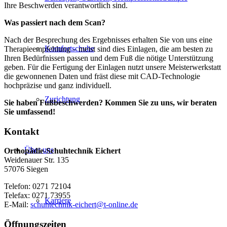
Ihre Beschwerden verantwortlich sind.
Was passiert nach dem Scan?
Nach der Besprechung des Ergebnisses erhalten Sie von uns eine
Komfortschuhe
Therapieempfehlung – meist sind dies Einlagen, die am besten zu
Ihren Bedürfnissen passen und dem Fuß die nötige Unterstützung
geben. Für die Fertigung der Einlagen nutzt unsere Meisterwerkstatt
die gewonnenen Daten und fräst diese mit CAD-Technologie
hochpräzise und ganz individuell.
Zurichtung
Sie haben Fußbeschwerden? Kommen Sie zu uns, wir beraten
Sie umfassend!
Kontakt
Über uns
Orthopädie-Schuhtechnik Eichert
Weidenauer Str. 135
57076 Siegen
Telefon: 0271 72104
Telefax: 0271 73955
Karriere
E-Mail:
schuhtechnik-eichert@t-online.de
Öffnungszeiten