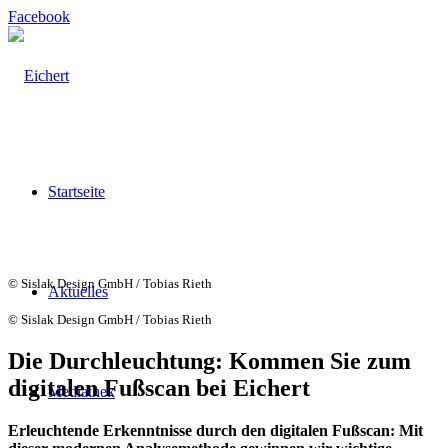
Facebook
Startseite
© Sislak Design GmbH / Tobias Rieth
Aktuelles
© Sislak Design GmbH / Tobias Rieth
Die Durchleuchtung: Kommen Sie zum
digitalen Fußscan bei Eichert
Mediathek
Erleuchtende Erkenntnisse durch den digitalen Fußscan: Mit